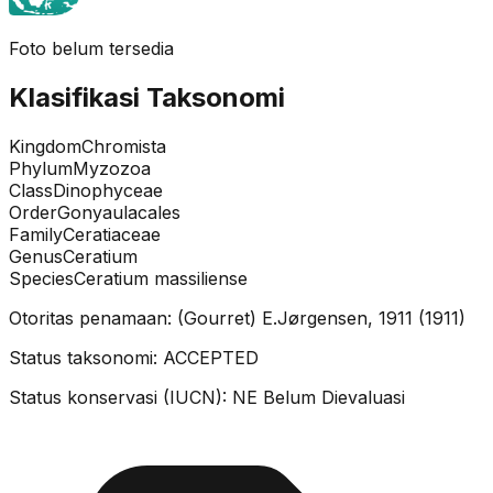
Foto belum tersedia
Klasifikasi Taksonomi
Kingdom
Chromista
Phylum
Myzozoa
Class
Dinophyceae
Order
Gonyaulacales
Family
Ceratiaceae
Genus
Ceratium
Species
Ceratium massiliense
Otoritas penamaan:
(Gourret) E.Jørgensen, 1911
(
1911
)
Status taksonomi:
ACCEPTED
Status konservasi (IUCN):
NE
Belum Dievaluasi