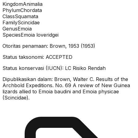
Kingdom
Animalia
Phylum
Chordata
Class
Squamata
Family
Scincidae
Genus
Emoia
Species
Emoia loveridgei
Otoritas penamaan:
Brown, 1953
(
1953
)
Status taksonomi:
ACCEPTED
Status konservasi (IUCN):
LC
Risiko Rendah
Dipublikasikan dalam:
Brown, Walter C. Results of the
Archbold Expeditions. No. 69 A review of New Guinea
lizards allied to Emoia baudini and Emoia physicae
(Scincidae).