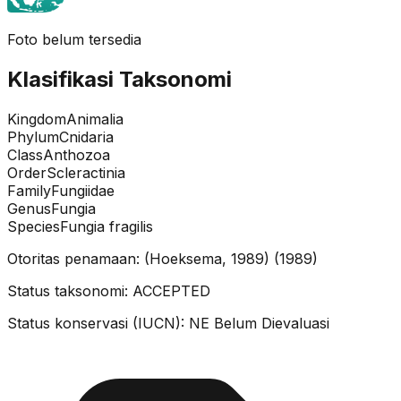
Foto belum tersedia
Klasifikasi Taksonomi
Kingdom
Animalia
Phylum
Cnidaria
Class
Anthozoa
Order
Scleractinia
Family
Fungiidae
Genus
Fungia
Species
Fungia fragilis
Otoritas penamaan:
(Hoeksema, 1989)
(
1989
)
Status taksonomi:
ACCEPTED
Status konservasi (IUCN):
NE
Belum Dievaluasi