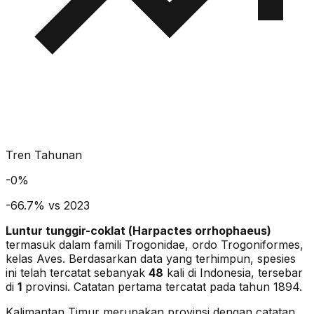
Tren Tahunan
-
0
%
-66.7% vs 2023
Luntur tunggir-coklat
(
Harpactes orrhophaeus
)
termasuk dalam famili Trogonidae
, ordo Trogoniformes
,
kelas Aves
. Berdasarkan data yang terhimpun, spesies
ini telah tercatat sebanyak
48
kali di Indonesia, tersebar
di
1
provinsi.
Catatan pertama tercatat pada tahun 1894.
Kalimantan Timur merupakan provinsi dengan catatan