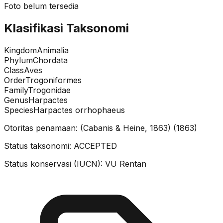
Foto belum tersedia
Klasifikasi Taksonomi
Kingdom
Animalia
Phylum
Chordata
Class
Aves
Order
Trogoniformes
Family
Trogonidae
Genus
Harpactes
Species
Harpactes orrhophaeus
Otoritas penamaan:
(Cabanis & Heine, 1863)
(
1863
)
Status taksonomi:
ACCEPTED
Status konservasi (IUCN):
VU
Rentan