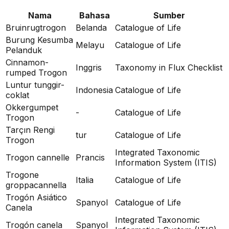
Nama
Bahasa
Sumber
Bruinrugtrogon
Belanda
Catalogue of Life
Burung Kesumba
Melayu
Catalogue of Life
Pelanduk
Cinnamon-
Inggris
Taxonomy in Flux Checklist
rumped Trogon
Luntur tunggir-
Indonesia
Catalogue of Life
coklat
Okkergumpet
-
Catalogue of Life
Trogon
Tarçın Rengi
tur
Catalogue of Life
Trogon
Integrated Taxonomic
Trogon cannelle
Prancis
Information System (ITIS)
Trogone
Italia
Catalogue of Life
groppacannella
Trogón Asiático
Spanyol
Catalogue of Life
Canela
Integrated Taxonomic
Trogón canela
Spanyol