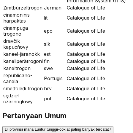
Information System (ITIS)
Zimtbürzeltrogon
Jerman
Catalogue of Life
cinamoninis
lit
Catalogue of Life
harpaktas
cinampuga
epo
Catalogue of Life
trogono
dravčík
slk
Catalogue of Life
kapucňový
kaneel-järanokk
est
Catalogue of Life
kaneliperätrogoni
fin
Catalogue of Life
kaneltrogon
swe
Catalogue of Life
republicano-
Portugis
Catalogue of Life
canela
smeđoleđi trogon
hrv
Catalogue of Life
sędzioł
pol
Catalogue of Life
czarnogłowy
Pertanyaan Umum
Di provinsi mana Luntur tunggir-coklat paling banyak tercatat?