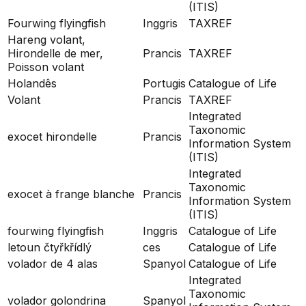
(ITIS)
Fourwing flyingfish
Inggris
TAXREF
Hareng volant,
Hirondelle de mer,
Prancis
TAXREF
Poisson volant
Holandês
Portugis
Catalogue of Life
Volant
Prancis
TAXREF
Integrated
Taxonomic
exocet hirondelle
Prancis
Information System
(ITIS)
Integrated
Taxonomic
exocet à frange blanche
Prancis
Information System
(ITIS)
fourwing flyingfish
Inggris
Catalogue of Life
letoun čtyřkřídlý
ces
Catalogue of Life
volador de 4 alas
Spanyol
Catalogue of Life
Integrated
Taxonomic
volador golondrina
Spanyol