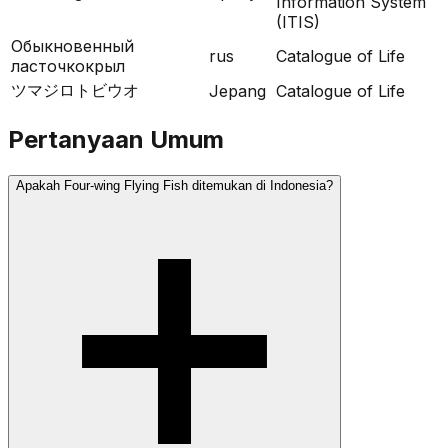
Information System
(ITIS)
Обыкновенный
rus
Catalogue of Life
ласточкокрыл
ツマジロトビウオ
Jepang
Catalogue of Life
Pertanyaan Umum
Apakah Four-wing Flying Fish ditemukan di Indonesia?