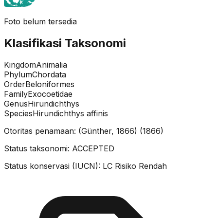
Foto belum tersedia
Klasifikasi Taksonomi
Kingdom
Animalia
Phylum
Chordata
Order
Beloniformes
Family
Exocoetidae
Genus
Hirundichthys
Species
Hirundichthys affinis
Otoritas penamaan:
(Günther, 1866)
(
1866
)
Status taksonomi:
ACCEPTED
Status konservasi (IUCN):
LC
Risiko Rendah