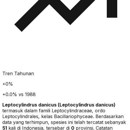
Tren Tahunan
+
0
%
+0.0% vs 1988
Leptocylindrus danicus
(
Leptocylindrus danicus
)
termasuk dalam famili Leptocylindraceae
, ordo
Leptocylindrales
, kelas Bacillariophyceae
. Berdasarkan
data yang terhimpun, spesies ini telah tercatat sebanyak
51
kali di Indonesia, tersebar di
0
provinsi.
Catatan