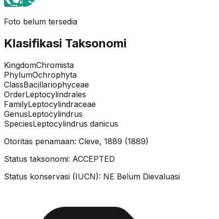
Foto belum tersedia
Klasifikasi Taksonomi
Kingdom
Chromista
Phylum
Ochrophyta
Class
Bacillariophyceae
Order
Leptocylindrales
Family
Leptocylindraceae
Genus
Leptocylindrus
Species
Leptocylindrus danicus
Otoritas penamaan:
Cleve, 1889
(
1889
)
Status taksonomi:
ACCEPTED
Status konservasi (IUCN):
NE
Belum Dievaluasi