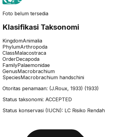
Foto belum tersedia
Klasifikasi Taksonomi
Kingdom
Animalia
Phylum
Arthropoda
Class
Malacostraca
Order
Decapoda
Family
Palaemonidae
Genus
Macrobrachium
Species
Macrobrachium handschini
Otoritas penamaan:
(J.Roux, 1933)
(
1933
)
Status taksonomi:
ACCEPTED
Status konservasi (IUCN):
LC
Risiko Rendah