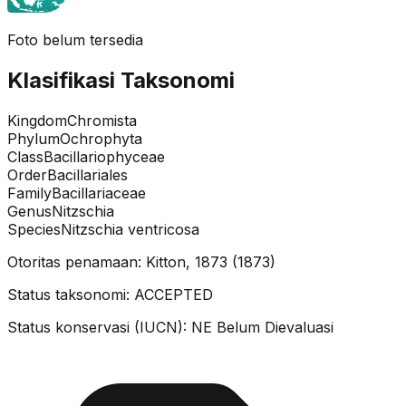
Foto belum tersedia
Klasifikasi Taksonomi
Kingdom
Chromista
Phylum
Ochrophyta
Class
Bacillariophyceae
Order
Bacillariales
Family
Bacillariaceae
Genus
Nitzschia
Species
Nitzschia ventricosa
Otoritas penamaan:
Kitton, 1873
(
1873
)
Status taksonomi:
ACCEPTED
Status konservasi (IUCN):
NE
Belum Dievaluasi