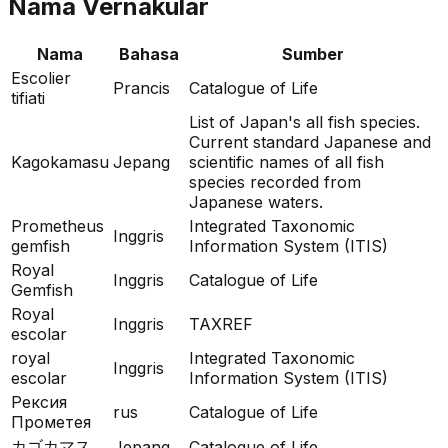
Nama Vernakular
Nama
Bahasa
Sumber
Escolier
Prancis
Catalogue of Life
tifiati
List of Japan's all fish species.
Current standard Japanese and
Kagokamasu
Jepang
scientific names of all fish
species recorded from
Japanese waters.
Prometheus
Integrated Taxonomic
Inggris
gemfish
Information System (ITIS)
Royal
Inggris
Catalogue of Life
Gemfish
Royal
Inggris
TAXREF
escolar
royal
Integrated Taxonomic
Inggris
escolar
Information System (ITIS)
Рексия
rus
Catalogue of Life
Прометея
カゴカマス
Jepang
Catalogue of Life