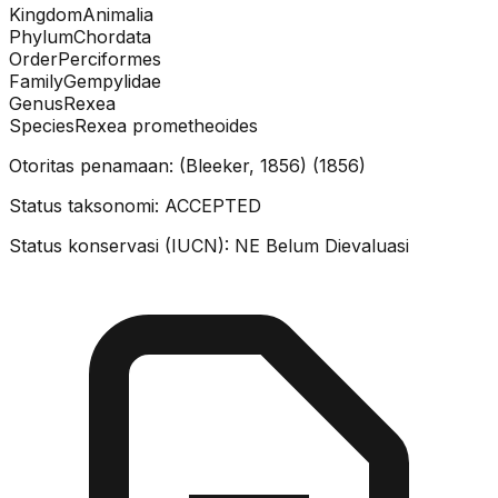
Kingdom
Animalia
Phylum
Chordata
Order
Perciformes
Family
Gempylidae
Genus
Rexea
Species
Rexea prometheoides
Otoritas penamaan:
(Bleeker, 1856)
(
1856
)
Status taksonomi:
ACCEPTED
Status konservasi (IUCN):
NE
Belum Dievaluasi