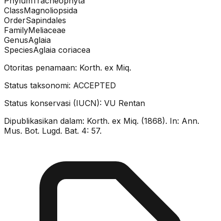
Phylum
Tracheophyta
Class
Magnoliopsida
Order
Sapindales
Family
Meliaceae
Genus
Aglaia
Species
Aglaia coriacea
Otoritas penamaan:
Korth. ex Miq.
Status taksonomi:
ACCEPTED
Status konservasi (IUCN):
VU
Rentan
Dipublikasikan dalam:
Korth. ex Miq. (1868). In: Ann.
Mus. Bot. Lugd. Bat. 4: 57.