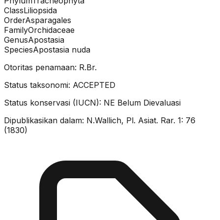
Phylum
Tracheophyta
Class
Liliopsida
Order
Asparagales
Family
Orchidaceae
Genus
Apostasia
Species
Apostasia nuda
Otoritas penamaan:
R.Br.
Status taksonomi:
ACCEPTED
Status konservasi (IUCN):
NE
Belum Dievaluasi
Dipublikasikan dalam:
N.Wallich, Pl. Asiat. Rar. 1: 76
(1830)