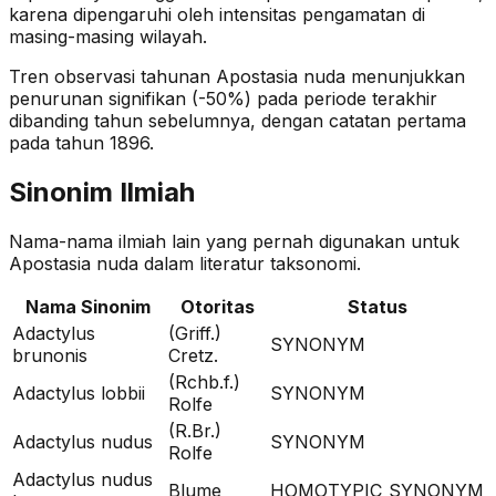
karena dipengaruhi oleh intensitas pengamatan di
masing-masing wilayah.
Tren observasi tahunan
Apostasia nuda
menunjukkan
penurunan signifikan (-50%)
pada periode terakhir
dibanding tahun sebelumnya
, dengan catatan pertama
pada tahun 1896
.
Sinonim Ilmiah
Nama-nama ilmiah lain yang pernah digunakan untuk
Apostasia nuda
dalam literatur taksonomi.
Nama Sinonim
Otoritas
Status
Adactylus
(Griff.)
SYNONYM
brunonis
Cretz.
(Rchb.f.)
Adactylus lobbii
SYNONYM
Rolfe
(R.Br.)
Adactylus nudus
SYNONYM
Rolfe
Adactylus nudus
Blume
HOMOTYPIC_SYNONYM