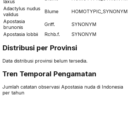
laxus
Adactylus nudus
Blume
HOMOTYPIC_SYNONYM
validus
Apostasia
Griff.
SYNONYM
brunonis
Apostasia lobbii
Rchb.f.
SYNONYM
Distribusi per Provinsi
Data distribusi provinsi belum tersedia.
Tren Temporal Pengamatan
Jumlah catatan observasi
Apostasia nuda
di Indonesia
per tahun