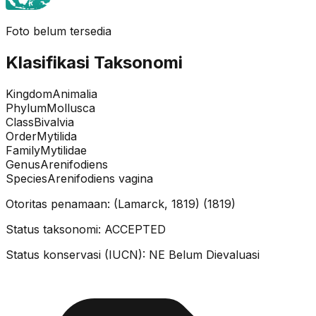
Foto belum tersedia
Klasifikasi Taksonomi
Kingdom
Animalia
Phylum
Mollusca
Class
Bivalvia
Order
Mytilida
Family
Mytilidae
Genus
Arenifodiens
Species
Arenifodiens vagina
Otoritas penamaan:
(Lamarck, 1819)
(
1819
)
Status taksonomi:
ACCEPTED
Status konservasi (IUCN):
NE
Belum Dievaluasi