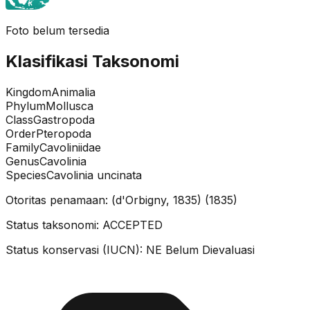
Foto belum tersedia
Klasifikasi Taksonomi
Kingdom
Animalia
Phylum
Mollusca
Class
Gastropoda
Order
Pteropoda
Family
Cavoliniidae
Genus
Cavolinia
Species
Cavolinia uncinata
Otoritas penamaan:
(d'Orbigny, 1835)
(
1835
)
Status taksonomi:
ACCEPTED
Status konservasi (IUCN):
NE
Belum Dievaluasi