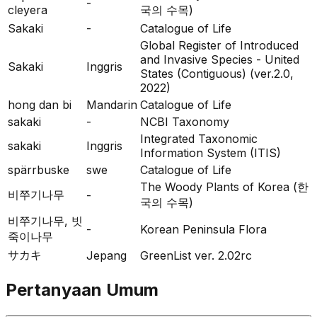
-
cleyera
국의 수목)
Sakaki
-
Catalogue of Life
Global Register of Introduced
and Invasive Species - United
Sakaki
Inggris
States (Contiguous) (ver.2.0,
2022)
hong dan bi
Mandarin
Catalogue of Life
sakaki
-
NCBI Taxonomy
Integrated Taxonomic
sakaki
Inggris
Information System (ITIS)
spärrbuske
swe
Catalogue of Life
The Woody Plants of Korea (한
비쭈기나무
-
국의 수목)
비쭈기나무, 빗
-
Korean Peninsula Flora
죽이나무
サカキ
Jepang
GreenList ver. 2.02rc
Pertanyaan Umum