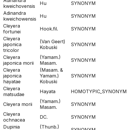
Adinandra
Hu
SYNONYM
kweichovensis
Adinandra
Hu
SYNONYM
kweichowensis
Cleyera
Hook.fil.
SYNONYM
fortunei
Cleyera
(Van Geert)
japonica
SYNONYM
Kobuski
tricolor
Cleyera
(Yamam.)
SYNONYM
japonica morii
Masam.
Cleyera
(Masam. &
japonica
Yamam.)
SYNONYM
hayatae
Kobuski
Cleyera
Hayata
HOMOTYPIC_SYNONYM
matsudae
(Yamam.)
Cleyera morii
SYNONYM
Masam.
Cleyera
DC.
SYNONYM
ochnacea
Dupinia
(Thunb.)
SYNONYM