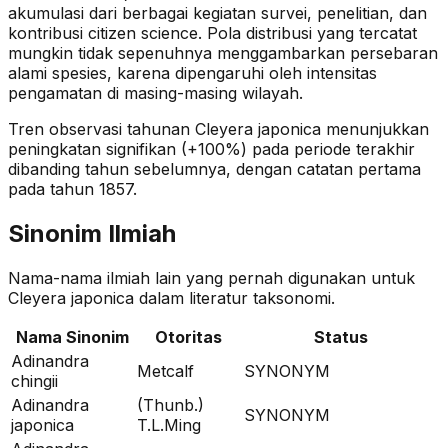
akumulasi dari berbagai kegiatan survei, penelitian, dan
kontribusi citizen science. Pola distribusi yang tercatat
mungkin tidak sepenuhnya menggambarkan persebaran
alami spesies, karena dipengaruhi oleh intensitas
pengamatan di masing-masing wilayah.
Tren observasi tahunan
Cleyera japonica
menunjukkan
peningkatan signifikan (+100%)
pada periode terakhir
dibanding tahun sebelumnya
, dengan catatan pertama
pada tahun 1857
.
Sinonim Ilmiah
Nama-nama ilmiah lain yang pernah digunakan untuk
Cleyera japonica
dalam literatur taksonomi.
Nama Sinonim
Otoritas
Status
Adinandra
Metcalf
SYNONYM
chingii
Adinandra
(Thunb.)
SYNONYM
japonica
T.L.Ming