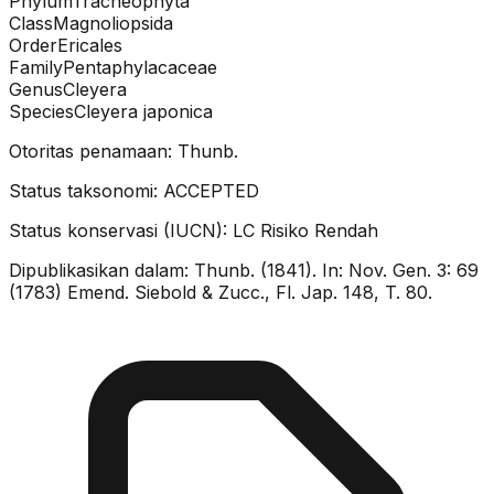
Phylum
Tracheophyta
Class
Magnoliopsida
Order
Ericales
Family
Pentaphylacaceae
Genus
Cleyera
Species
Cleyera japonica
Otoritas penamaan:
Thunb.
Status taksonomi:
ACCEPTED
Status konservasi (IUCN):
LC
Risiko Rendah
Dipublikasikan dalam:
Thunb. (1841). In: Nov. Gen. 3: 69
(1783) Emend. Siebold & Zucc., Fl. Jap. 148, T. 80.