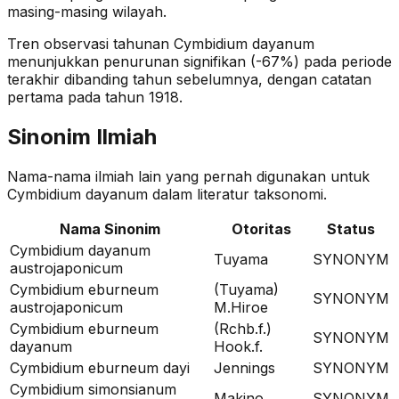
masing-masing wilayah.
Tren observasi tahunan
Cymbidium dayanum
menunjukkan penurunan signifikan (-67%)
pada periode
terakhir dibanding tahun sebelumnya
, dengan catatan
pertama pada tahun 1918
.
Sinonim Ilmiah
Nama-nama ilmiah lain yang pernah digunakan untuk
Cymbidium dayanum
dalam literatur taksonomi.
Nama Sinonim
Otoritas
Status
Cymbidium dayanum
Tuyama
SYNONYM
austrojaponicum
Cymbidium eburneum
(Tuyama)
SYNONYM
austrojaponicum
M.Hiroe
Cymbidium eburneum
(Rchb.f.)
SYNONYM
dayanum
Hook.f.
Cymbidium eburneum dayi
Jennings
SYNONYM
Cymbidium simonsianum
Makino
SYNONYM