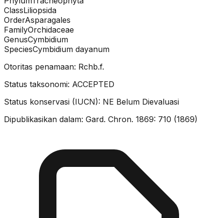
Phylum
Tracheophyta
Class
Liliopsida
Order
Asparagales
Family
Orchidaceae
Genus
Cymbidium
Species
Cymbidium dayanum
Otoritas penamaan:
Rchb.f.
Status taksonomi:
ACCEPTED
Status konservasi (IUCN):
NE
Belum Dievaluasi
Dipublikasikan dalam:
Gard. Chron. 1869: 710 (1869)