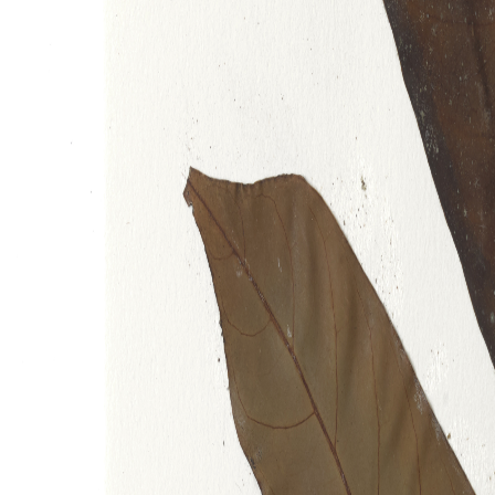
Beranda
Provinsi
Takson
Bandingkan
Peta
Tentang