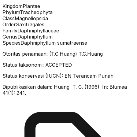
Kingdom
Plantae
Phylum
Tracheophyta
Class
Magnoliopsida
Order
Saxifragales
Family
Daphniphyllaceae
Genus
Daphniphyllum
Species
Daphniphyllum sumatraense
Otoritas penamaan:
(T.C.Huang) T.C.Huang
Status taksonomi:
ACCEPTED
Status konservasi (IUCN):
EN
Terancam Punah
Dipublikasikan dalam:
Huang, T. C. (1996). In: Blumea
41(1): 241.