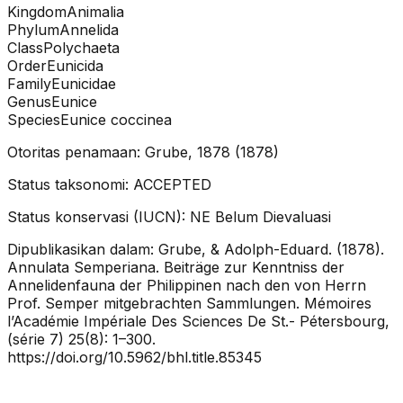
Kingdom
Animalia
Phylum
Annelida
Class
Polychaeta
Order
Eunicida
Family
Eunicidae
Genus
Eunice
Species
Eunice coccinea
Otoritas penamaan:
Grube, 1878
(
1878
)
Status taksonomi:
ACCEPTED
Status konservasi (IUCN):
NE
Belum Dievaluasi
Dipublikasikan dalam:
Grube, & Adolph-Eduard. (1878).
Annulata Semperiana. Beiträge zur Kenntniss der
Annelidenfauna der Philippinen nach den von Herrn
Prof. Semper mitgebrachten Sammlungen. Mémoires
l’Académie Impériale Des Sciences De St.- Pétersbourg,
(série 7) 25(8): 1–300.
https://doi.org/10.5962/bhl.title.85345