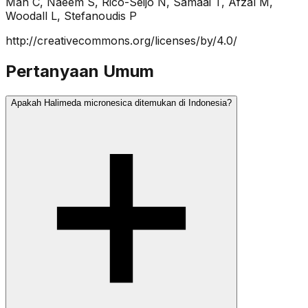
Mah C, Naeem S, Rico-Seijo N, Samaai T, Afzal M,
Woodall L, Stefanoudis P
http://creativecommons.org/licenses/by/4.0/
Pertanyaan Umum
Apakah Halimeda micronesica ditemukan di Indonesia?