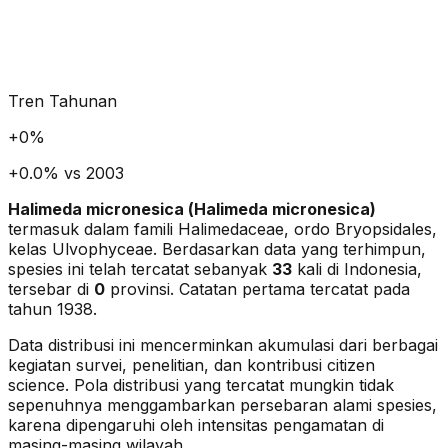
Tren Tahunan
+
0
%
+0.0% vs 2003
Halimeda micronesica
(
Halimeda micronesica
)
termasuk dalam famili Halimedaceae
, ordo Bryopsidales
,
kelas Ulvophyceae
. Berdasarkan data yang terhimpun,
spesies ini telah tercatat sebanyak
33
kali di Indonesia,
tersebar di
0
provinsi.
Catatan pertama tercatat pada
tahun 1938.
Data distribusi ini mencerminkan akumulasi dari berbagai
kegiatan survei, penelitian, dan kontribusi citizen
science. Pola distribusi yang tercatat mungkin tidak
sepenuhnya menggambarkan persebaran alami spesies,
karena dipengaruhi oleh intensitas pengamatan di
masing-masing wilayah.