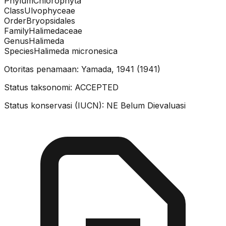
Phylum
Chlorophyta
Class
Ulvophyceae
Order
Bryopsidales
Family
Halimedaceae
Genus
Halimeda
Species
Halimeda micronesica
Otoritas penamaan:
Yamada, 1941
(
1941
)
Status taksonomi:
ACCEPTED
Status konservasi (IUCN):
NE
Belum Dievaluasi