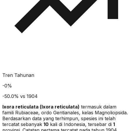
Tren Tahunan
-
0
%
-50.0% vs 1904
Ixora reticulata
(
Ixora reticulata
)
termasuk dalam
famili Rubiaceae
, ordo Gentianales
, kelas Magnoliopsida
.
Berdasarkan data yang terhimpun, spesies ini telah
tercatat sebanyak
10
kali di Indonesia, tersebar di
1
provinsi.
Catatan pertama tercatat pada tahun 1904.