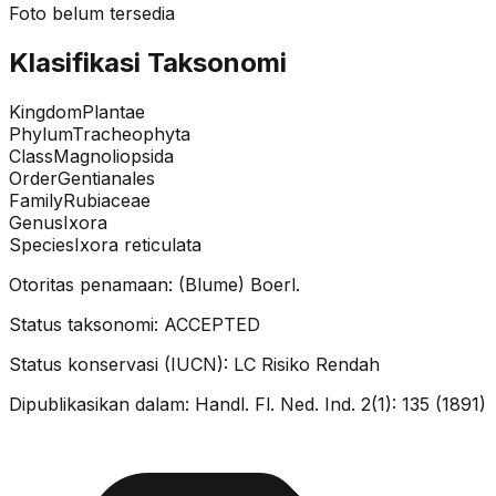
Foto belum tersedia
Klasifikasi Taksonomi
Kingdom
Plantae
Phylum
Tracheophyta
Class
Magnoliopsida
Order
Gentianales
Family
Rubiaceae
Genus
Ixora
Species
Ixora reticulata
Otoritas penamaan:
(Blume) Boerl.
Status taksonomi:
ACCEPTED
Status konservasi (IUCN):
LC
Risiko Rendah
Dipublikasikan dalam:
Handl. Fl. Ned. Ind. 2(1): 135 (1891)