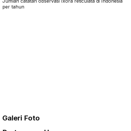
Jumlah catatan observasi
Ixora reticulata
di Indonesia
per tahun
Galeri Foto