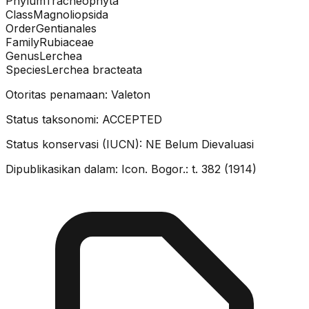
Phylum
Tracheophyta
Class
Magnoliopsida
Order
Gentianales
Family
Rubiaceae
Genus
Lerchea
Species
Lerchea bracteata
Otoritas penamaan:
Valeton
Status taksonomi:
ACCEPTED
Status konservasi (IUCN):
NE
Belum Dievaluasi
Dipublikasikan dalam:
Icon. Bogor.: t. 382 (1914)