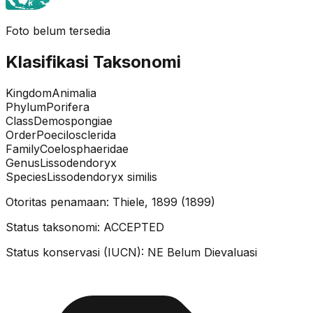
Foto belum tersedia
Klasifikasi Taksonomi
Kingdom
Animalia
Phylum
Porifera
Class
Demospongiae
Order
Poecilosclerida
Family
Coelosphaeridae
Genus
Lissodendoryx
Species
Lissodendoryx similis
Otoritas penamaan:
Thiele, 1899
(
1899
)
Status taksonomi:
ACCEPTED
Status konservasi (IUCN):
NE
Belum Dievaluasi