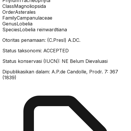
Phylum
Tracheophyta
Class
Magnoliopsida
Order
Asterales
Family
Campanulaceae
Genus
Lobelia
Species
Lobelia reinwardtiana
Otoritas penamaan:
(C.Presl) A.DC.
Status taksonomi:
ACCEPTED
Status konservasi (IUCN):
NE
Belum Dievaluasi
Dipublikasikan dalam:
A.P.de Candolle, Prodr. 7: 367
(1839)