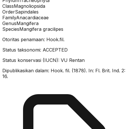
Phylum
Tracheophyta
Class
Magnoliopsida
Order
Sapindales
Family
Anacardiaceae
Genus
Mangifera
Species
Mangifera gracilipes
Otoritas penamaan:
Hook.fil.
Status taksonomi:
ACCEPTED
Status konservasi (IUCN):
VU
Rentan
Dipublikasikan dalam:
Hook. fil. (1878). In: Fl. Brit. Ind. 2:
16.