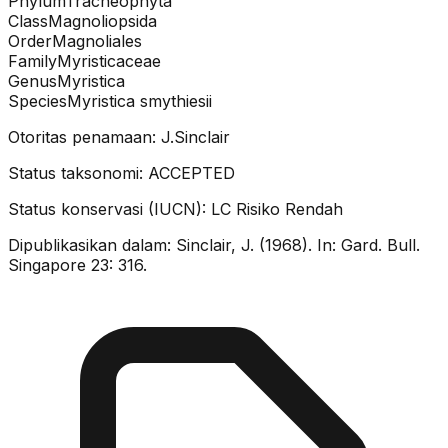
Phylum
Tracheophyta
Class
Magnoliopsida
Order
Magnoliales
Family
Myristicaceae
Genus
Myristica
Species
Myristica smythiesii
Otoritas penamaan:
J.Sinclair
Status taksonomi:
ACCEPTED
Status konservasi (IUCN):
LC
Risiko Rendah
Dipublikasikan dalam:
Sinclair, J. (1968). In: Gard. Bull.
Singapore 23: 316.