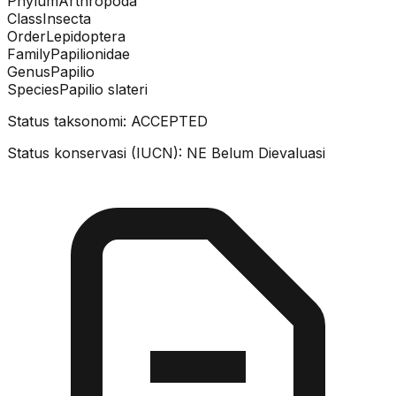
Phylum
Arthropoda
Class
Insecta
Order
Lepidoptera
Family
Papilionidae
Genus
Papilio
Species
Papilio slateri
Status taksonomi:
ACCEPTED
Status konservasi (IUCN):
NE
Belum Dievaluasi