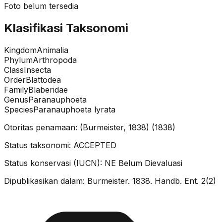
Foto belum tersedia
Klasifikasi Taksonomi
Kingdom
Animalia
Phylum
Arthropoda
Class
Insecta
Order
Blattodea
Family
Blaberidae
Genus
Paranauphoeta
Species
Paranauphoeta lyrata
Otoritas penamaan:
(Burmeister, 1838)
(
1838
)
Status taksonomi:
ACCEPTED
Status konservasi (IUCN):
NE
Belum Dievaluasi
Dipublikasikan dalam:
Burmeister. 1838. Handb. Ent. 2(2)