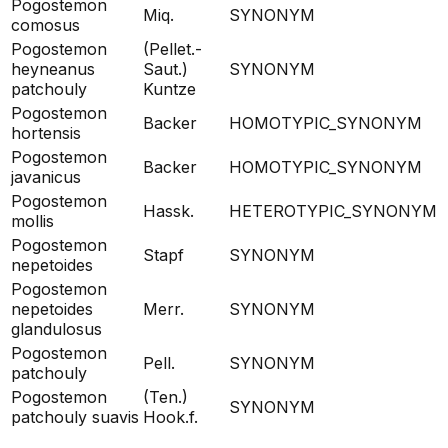
Pogostemon
Miq.
SYNONYM
comosus
Pogostemon
(Pellet.-
heyneanus
Saut.)
SYNONYM
patchouly
Kuntze
Pogostemon
Backer
HOMOTYPIC_SYNONYM
hortensis
Pogostemon
Backer
HOMOTYPIC_SYNONYM
javanicus
Pogostemon
Hassk.
HETEROTYPIC_SYNONYM
mollis
Pogostemon
Stapf
SYNONYM
nepetoides
Pogostemon
nepetoides
Merr.
SYNONYM
glandulosus
Pogostemon
Pell.
SYNONYM
patchouly
Pogostemon
(Ten.)
SYNONYM
patchouly suavis
Hook.f.