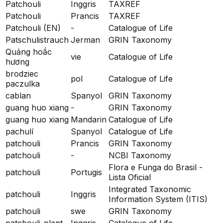
Patchouli
Inggris
TAXREF
Patchouli
Prancis
TAXREF
Patchouli (EN)
-
Catalogue of Life
Patschulistrauch
Jerman
GRIN Taxonomy
Quảng hoắc
vie
Catalogue of Life
hương
brodziec
pol
Catalogue of Life
paczulka
cablan
Spanyol
GRIN Taxonomy
guang huo xiang
-
GRIN Taxonomy
guang huo xiang
Mandarin
Catalogue of Life
pachulí
Spanyol
Catalogue of Life
patchouli
Prancis
GRIN Taxonomy
patchouli
-
NCBI Taxonomy
Flora e Funga do Brasil -
patchouli
Portugis
Lista Oficial
Integrated Taxonomic
patchouli
Inggris
Information System (ITIS)
patchouli
swe
GRIN Taxonomy
patchouli-plant
Inggris
Catalogue of Life