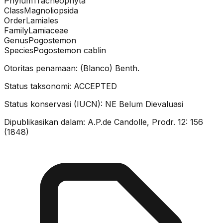
Phylum
Tracheophyta
Class
Magnoliopsida
Order
Lamiales
Family
Lamiaceae
Genus
Pogostemon
Species
Pogostemon cablin
Otoritas penamaan:
(Blanco) Benth.
Status taksonomi:
ACCEPTED
Status konservasi (IUCN):
NE
Belum Dievaluasi
Dipublikasikan dalam:
A.P.de Candolle, Prodr. 12: 156
(1848)