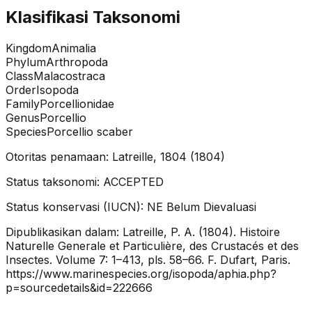
Klasifikasi Taksonomi
Kingdom
Animalia
Phylum
Arthropoda
Class
Malacostraca
Order
Isopoda
Family
Porcellionidae
Genus
Porcellio
Species
Porcellio scaber
Otoritas penamaan:
Latreille, 1804
(
1804
)
Status taksonomi:
ACCEPTED
Status konservasi (IUCN):
NE
Belum Dievaluasi
Dipublikasikan dalam:
Latreille, P. A. (1804). Histoire
Naturelle Generale et Particulière, des Crustacés et des
Insectes. Volume 7: 1–413, pls. 58–66. F. Dufart, Paris.
https://www.marinespecies.org/isopoda/aphia.php?
p=sourcedetails&id=222666