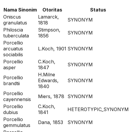
Nama Sinonim
Otoritas
Status
Oniscus
Lamarck,
SYNONYM
granulatus
1818
Philoscia
Stimpson,
SYNONYM
tuberculata
1856
Porcellio
arcuatus
L.Koch, 1901
SYNONYM
sociabilis
Porcellio
C.Koch,
SYNONYM
asper
1847
H.Milne
Porcellio
Edwards,
SYNONYM
brandtii
1840
Porcellio
Miers, 1878
SYNONYM
cayennensis
Porcellio
C.Koch,
HETEROTYPIC_SYNONYM
dubius
1841
Porcellio
Dana, 1853
SYNONYM
gemmulatus