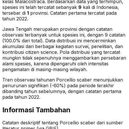
kelas Malacostraca
. Berdasarkan data yang terhimpun,
spesies ini telah tercatat sebanyak
9
kali di Indonesia,
tersebar di
1
provinsi.
Catatan pertama tercatat pada
tahun 2022.
Jawa Tengah merupakan provinsi dengan catatan
observasi terbanyak untuk spesies ini, dengan 9 catatan
(100.0% dari total).
Data distribusi ini mencerminkan
akumulasi dari berbagai kegiatan survei, penelitian, dan
kontribusi citizen science. Pola distribusi yang tercatat
mungkin tidak sepenuhnya menggambarkan persebaran
alami spesies, karena dipengaruhi oleh intensitas
pengamatan di masing-masing wilayah.
Tren observasi tahunan
Porcellio scaber
menunjukkan
penurunan signifikan (-60%)
pada periode terakhir
dibanding tahun sebelumnya
, dengan catatan pertama
pada tahun 2022
.
Informasi Tambahan
Catatan deskriptif tentang
Porcellio scaber
dari sumber
literatur primer (via GBIF).