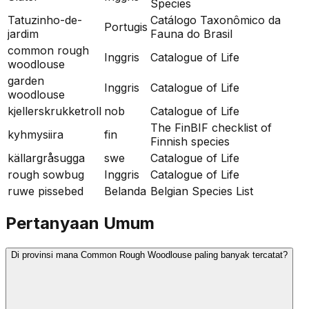
Species
Tatuzinho-de-
Catálogo Taxonômico da
Portugis
jardim
Fauna do Brasil
common rough
Inggris
Catalogue of Life
woodlouse
garden
Inggris
Catalogue of Life
woodlouse
kjellerskrukketroll
nob
Catalogue of Life
The FinBIF checklist of
kyhmysiira
fin
Finnish species
källargråsugga
swe
Catalogue of Life
rough sowbug
Inggris
Catalogue of Life
ruwe pissebed
Belanda
Belgian Species List
Pertanyaan Umum
Di provinsi mana Common Rough Woodlouse paling banyak tercatat?