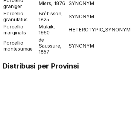
Porcellio
Miers, 1876
SYNONYM
graniger
Porcellio
Brébisson,
SYNONYM
granulatus
1825
Porcellio
Mulaik,
HETEROTYPIC_SYNONYM
marginalis
1960
de
Porcellio
Saussure,
SYNONYM
montesumae
1857
Distribusi per Provinsi