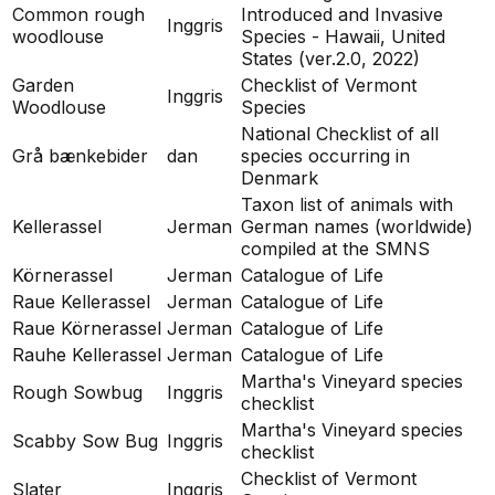
Common rough
Introduced and Invasive
Inggris
woodlouse
Species - Hawaii, United
States (ver.2.0, 2022)
Garden
Checklist of Vermont
Inggris
Woodlouse
Species
National Checklist of all
Grå bænkebider
dan
species occurring in
Denmark
Taxon list of animals with
Kellerassel
Jerman
German names (worldwide)
compiled at the SMNS
Körnerassel
Jerman
Catalogue of Life
Raue Kellerassel
Jerman
Catalogue of Life
Raue Körnerassel
Jerman
Catalogue of Life
Rauhe Kellerassel
Jerman
Catalogue of Life
Martha's Vineyard species
Rough Sowbug
Inggris
checklist
Martha's Vineyard species
Scabby Sow Bug
Inggris
checklist
Checklist of Vermont
Slater
Inggris