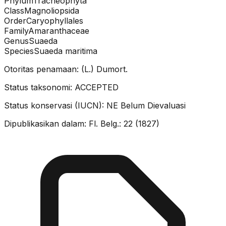
Phylum
Tracheophyta
Class
Magnoliopsida
Order
Caryophyllales
Family
Amaranthaceae
Genus
Suaeda
Species
Suaeda maritima
Otoritas penamaan:
(L.) Dumort.
Status taksonomi:
ACCEPTED
Status konservasi (IUCN):
NE
Belum Dievaluasi
Dipublikasikan dalam:
Fl. Belg.: 22 (1827)