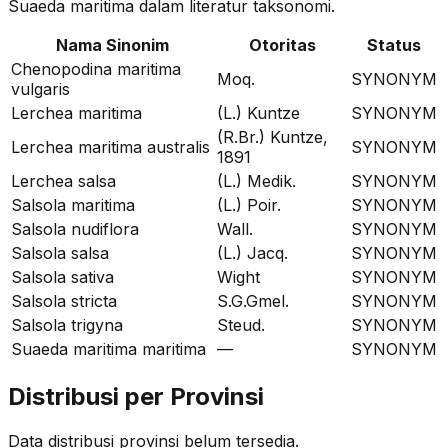
Suaeda maritima
dalam literatur taksonomi.
Nama Sinonim
Otoritas
Status
Chenopodina maritima
Moq.
SYNONYM
vulgaris
Lerchea maritima
(L.) Kuntze
SYNONYM
(R.Br.) Kuntze,
Lerchea maritima australis
SYNONYM
1891
Lerchea salsa
(L.) Medik.
SYNONYM
Salsola maritima
(L.) Poir.
SYNONYM
Salsola nudiflora
Wall.
SYNONYM
Salsola salsa
(L.) Jacq.
SYNONYM
Salsola sativa
Wight
SYNONYM
Salsola stricta
S.G.Gmel.
SYNONYM
Salsola trigyna
Steud.
SYNONYM
Suaeda maritima maritima
—
SYNONYM
Distribusi per Provinsi
Data distribusi provinsi belum tersedia.