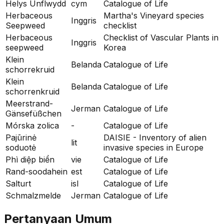
Helys Unflwydd
cym
Catalogue of Life
Herbaceous
Martha's Vineyard species
Inggris
Seepweed
checklist
Herbaceous
Checklist of Vascular Plants in
Inggris
seepweed
Korea
Klein
Belanda
Catalogue of Life
schorrekruid
Klein
Belanda
Catalogue of Life
schorrenkruid
Meerstrand-
Jerman
Catalogue of Life
Gänsefüßchen
Mórska zolica
-
Catalogue of Life
Pajūrinė
DAISIE - Inventory of alien
lit
soduotė
invasive species in Europe
Phì diệp biển
vie
Catalogue of Life
Rand-soodahein
est
Catalogue of Life
Salturt
isl
Catalogue of Life
Schmalzmelde
Jerman
Catalogue of Life
Pertanyaan Umum