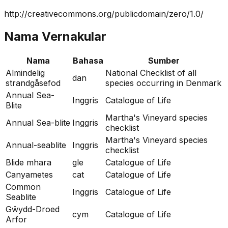
http://creativecommons.org/publicdomain/zero/1.0/
Nama Vernakular
Nama
Bahasa
Sumber
Almindelig
National Checklist of all
dan
strandgåsefod
species occurring in Denmark
Annual Sea-
Inggris
Catalogue of Life
Blite
Martha's Vineyard species
Annual Sea-blite
Inggris
checklist
Martha's Vineyard species
Annual-seablite
Inggris
checklist
Blide mhara
gle
Catalogue of Life
Canyametes
cat
Catalogue of Life
Common
Inggris
Catalogue of Life
Seablite
Gŵydd-Droed
cym
Catalogue of Life
Arfor