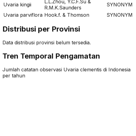
L.L.Zhou, Y.C.F.Su &
Uvaria kingii
SYNONYM
R.M.K.Saunders
Uvaria parviflora
Hook.f. & Thomson
SYNONYM
Distribusi per Provinsi
Data distribusi provinsi belum tersedia.
Tren Temporal Pengamatan
Jumlah catatan observasi
Uvaria clementis
di Indonesia
per tahun