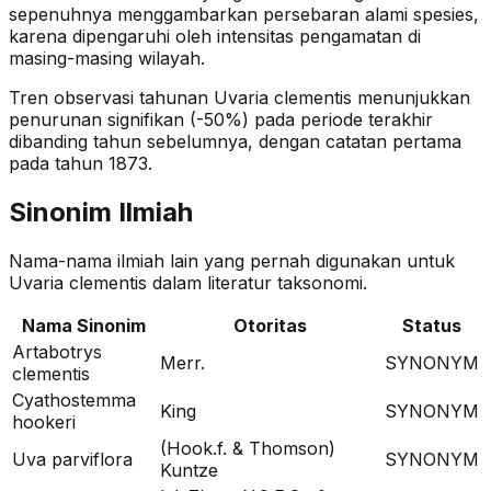
sepenuhnya menggambarkan persebaran alami spesies,
karena dipengaruhi oleh intensitas pengamatan di
masing-masing wilayah.
Tren observasi tahunan
Uvaria clementis
menunjukkan
penurunan signifikan (-50%)
pada periode terakhir
dibanding tahun sebelumnya
, dengan catatan pertama
pada tahun 1873
.
Sinonim Ilmiah
Nama-nama ilmiah lain yang pernah digunakan untuk
Uvaria clementis
dalam literatur taksonomi.
Nama Sinonim
Otoritas
Status
Artabotrys
Merr.
SYNONYM
clementis
Cyathostemma
King
SYNONYM
hookeri
(Hook.f. & Thomson)
Uva parviflora
SYNONYM
Kuntze