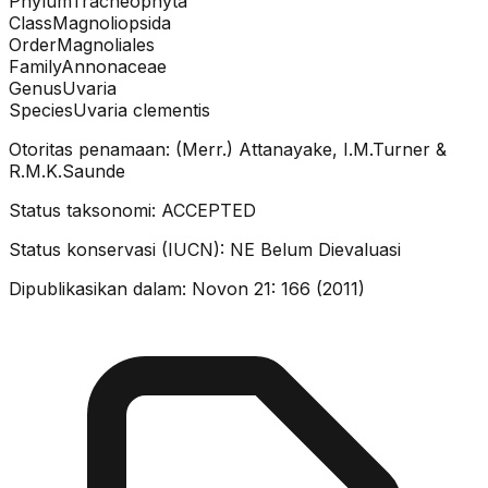
Phylum
Tracheophyta
Class
Magnoliopsida
Order
Magnoliales
Family
Annonaceae
Genus
Uvaria
Species
Uvaria clementis
Otoritas penamaan:
(Merr.) Attanayake, I.M.Turner &
R.M.K.Saunde
Status taksonomi:
ACCEPTED
Status konservasi (IUCN):
NE
Belum Dievaluasi
Dipublikasikan dalam:
Novon 21: 166 (2011)