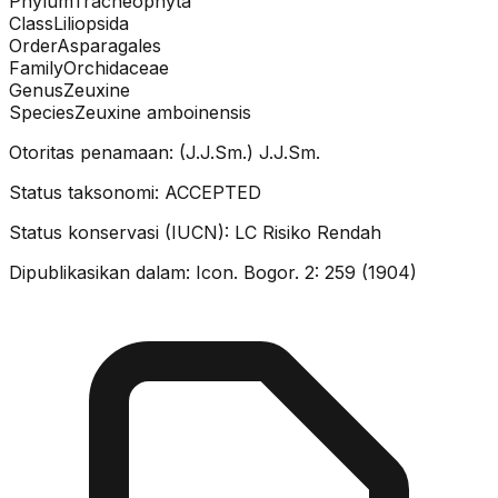
Phylum
Tracheophyta
Class
Liliopsida
Order
Asparagales
Family
Orchidaceae
Genus
Zeuxine
Species
Zeuxine amboinensis
Otoritas penamaan:
(J.J.Sm.) J.J.Sm.
Status taksonomi:
ACCEPTED
Status konservasi (IUCN):
LC
Risiko Rendah
Dipublikasikan dalam:
Icon. Bogor. 2: 259 (1904)