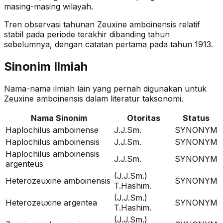
masing-masing wilayah.
Tren observasi tahunan
Zeuxine amboinensis
relatif
stabil
pada periode terakhir dibanding tahun
sebelumnya
, dengan catatan pertama pada tahun 1913
.
Sinonim Ilmiah
Nama-nama ilmiah lain yang pernah digunakan untuk
Zeuxine amboinensis
dalam literatur taksonomi.
Nama Sinonim
Otoritas
Status
Haplochilus amboinense
J.J.Sm.
SYNONYM
Haplochilus amboinensis
J.J.Sm.
SYNONYM
Haplochilus amboinensis
J.J.Sm.
SYNONYM
argenteus
(J.J.Sm.)
Heterozeuxine amboinensis
SYNONYM
T.Hashim.
(J.J.Sm.)
Heterozeuxine argentea
SYNONYM
T.Hashim.
(J.J.Sm.)