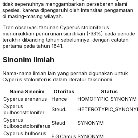
tidak sepenuhnya menggambarkan persebaran alami
spesies, karena dipengaruhi oleh intensitas pengamatan
di masing-masing wilayah.
Tren observasi tahunan
Cyperus stoloniferus
menunjukkan penurunan signifikan (-33%)
pada periode
terakhir dibanding tahun sebelumnya
, dengan catatan
pertama pada tahun 1841
.
Sinonim Ilmiah
Nama-nama ilmiah lain yang pernah digunakan untuk
Cyperus stoloniferus
dalam literatur taksonomi.
Nama Sinonim
Otoritas
Status
Cyperus arenarius
Hance
HOMOTYPIC_SYNONYM
Cyperus
Steud.
HETEROTYPIC_SYNON
bulbosostolonifer
Cyperus
Steud
SYNONYM
bulbosostoloniferus
Cyperus bulbosus
E.G.Camus
SYNONYM