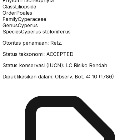
Phylum
Tracheophyta
Class
Liliopsida
Order
Poales
Family
Cyperaceae
Genus
Cyperus
Species
Cyperus stoloniferus
Otoritas penamaan:
Retz.
Status taksonomi:
ACCEPTED
Status konservasi (IUCN):
LC
Risiko Rendah
Dipublikasikan dalam:
Observ. Bot. 4: 10 (1786)