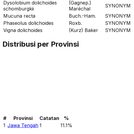
Dysolobium dolichoides
(Gagnep.)
SYNONYM
schomburgkii
Maréchal
Mucuna recta
Buch.-Ham.
SYNONYM
Phaseolus dolichoides
Roxb.
SYNONYM
Vigna dolichoides
(Kurz) Baker
SYNONYM
Distribusi per Provinsi
#
Provinsi
Catatan
%
1
Jawa Tengah
1
11.1
%