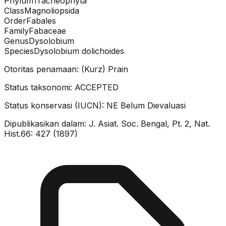
Phylum
Tracheophyta
Class
Magnoliopsida
Order
Fabales
Family
Fabaceae
Genus
Dysolobium
Species
Dysolobium dolichoides
Otoritas penamaan:
(Kurz) Prain
Status taksonomi:
ACCEPTED
Status konservasi (IUCN):
NE
Belum Dievaluasi
Dipublikasikan dalam:
J. Asiat. Soc. Bengal, Pt. 2, Nat.
Hist.66: 427 (1897)