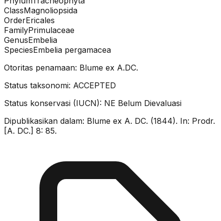
Phylum
Tracheophyta
Class
Magnoliopsida
Order
Ericales
Family
Primulaceae
Genus
Embelia
Species
Embelia pergamacea
Otoritas penamaan:
Blume ex A.DC.
Status taksonomi:
ACCEPTED
Status konservasi (IUCN):
NE
Belum Dievaluasi
Dipublikasikan dalam:
Blume ex A. DC. (1844). In: Prodr.
[A. DC.] 8: 85.