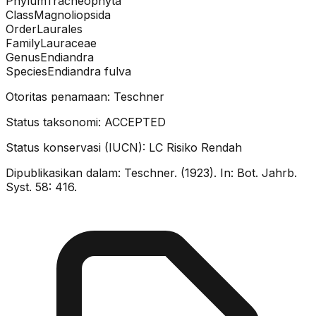
Phylum
Tracheophyta
Class
Magnoliopsida
Order
Laurales
Family
Lauraceae
Genus
Endiandra
Species
Endiandra fulva
Otoritas penamaan:
Teschner
Status taksonomi:
ACCEPTED
Status konservasi (IUCN):
LC
Risiko Rendah
Dipublikasikan dalam:
Teschner. (1923). In: Bot. Jahrb.
Syst. 58: 416.