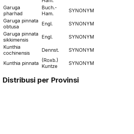
Ham.
Garuga
Buch.-
SYNONYM
pharhad
Ham.
Garuga pinnata
Engl.
SYNONYM
obtusa
Garuga pinnata
Engl.
SYNONYM
sikkimensis
Kunthia
Dennst.
SYNONYM
cochinensis
(Roxb.)
Kunthia pinnata
SYNONYM
Kuntze
Distribusi per Provinsi