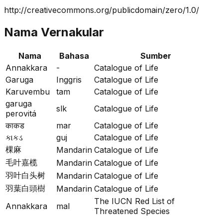
http://creativecommons.org/publicdomain/zero/1.0/
Nama Vernakular
Nama
Bahasa
Sumber
Annakkara
-
Catalogue of Life
Garuga
Inggris
Catalogue of Life
Karuvembu
tam
Catalogue of Life
garuga
slk
Catalogue of Life
perovitá
काकड
mar
Catalogue of Life
કાકડ
guj
Catalogue of Life
棵麻
Mandarin
Catalogue of Life
毛叶嘉榄
Mandarin
Catalogue of Life
羽叶白头树
Mandarin
Catalogue of Life
羽葉白頭樹
Mandarin
Catalogue of Life
The IUCN Red List of
Annakkara
mal
Threatened Species