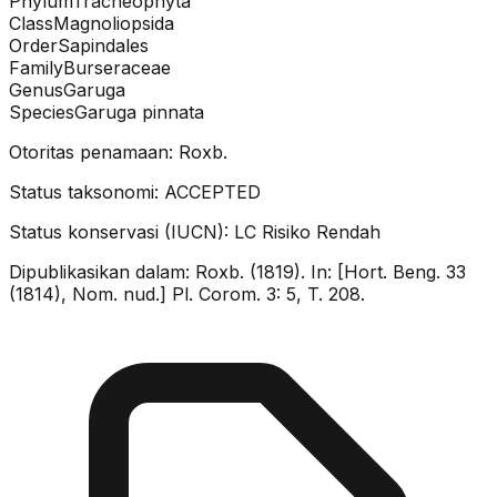
Phylum
Tracheophyta
Class
Magnoliopsida
Order
Sapindales
Family
Burseraceae
Genus
Garuga
Species
Garuga pinnata
Otoritas penamaan:
Roxb.
Status taksonomi:
ACCEPTED
Status konservasi (IUCN):
LC
Risiko Rendah
Dipublikasikan dalam:
Roxb. (1819). In: [Hort. Beng. 33
(1814), Nom. nud.] Pl. Corom. 3: 5, T. 208.