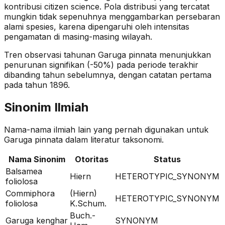
kontribusi citizen science. Pola distribusi yang tercatat
mungkin tidak sepenuhnya menggambarkan persebaran
alami spesies, karena dipengaruhi oleh intensitas
pengamatan di masing-masing wilayah.
Tren observasi tahunan
Garuga pinnata
menunjukkan
penurunan signifikan (-50%)
pada periode terakhir
dibanding tahun sebelumnya
, dengan catatan pertama
pada tahun 1896
.
Sinonim Ilmiah
Nama-nama ilmiah lain yang pernah digunakan untuk
Garuga pinnata
dalam literatur taksonomi.
Nama Sinonim
Otoritas
Status
Balsamea
Hiern
HETEROTYPIC_SYNONYM
foliolosa
Commiphora
(Hiern)
HETEROTYPIC_SYNONYM
foliolosa
K.Schum.
Buch.-
Garuga kenghar
SYNONYM