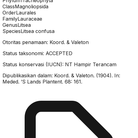
Phylum
Tracheophyta
Class
Magnoliopsida
Order
Laurales
Family
Lauraceae
Genus
Litsea
Species
Litsea confusa
Otoritas penamaan:
Koord. & Valeton
Status taksonomi:
ACCEPTED
Status konservasi (IUCN):
NT
Hampir Terancam
Dipublikasikan dalam:
Koord. & Valeton. (1904). In:
Meded. ’S Lands Plantent. 68: 161.