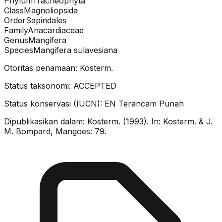
Phylum
Tracheophyta
Class
Magnoliopsida
Order
Sapindales
Family
Anacardiaceae
Genus
Mangifera
Species
Mangifera sulavesiana
Otoritas penamaan:
Kosterm.
Status taksonomi:
ACCEPTED
Status konservasi (IUCN):
EN
Terancam Punah
Dipublikasikan dalam:
Kosterm. (1993). In: Kosterm. & J.
M. Bompard, Mangoes: 79.