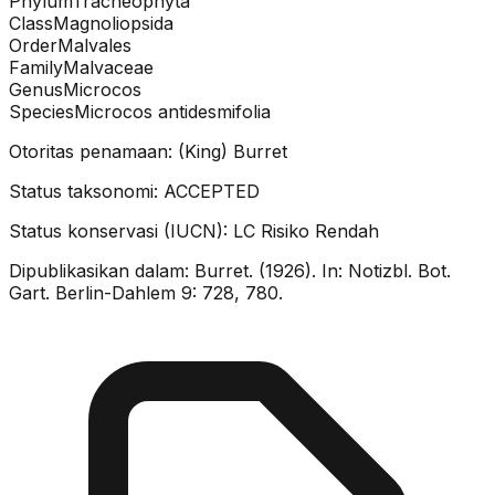
Phylum
Tracheophyta
Class
Magnoliopsida
Order
Malvales
Family
Malvaceae
Genus
Microcos
Species
Microcos antidesmifolia
Otoritas penamaan:
(King) Burret
Status taksonomi:
ACCEPTED
Status konservasi (IUCN):
LC
Risiko Rendah
Dipublikasikan dalam:
Burret. (1926). In: Notizbl. Bot.
Gart. Berlin-Dahlem 9: 728, 780.