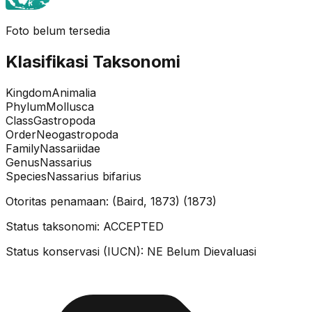
Foto belum tersedia
Klasifikasi Taksonomi
Kingdom
Animalia
Phylum
Mollusca
Class
Gastropoda
Order
Neogastropoda
Family
Nassariidae
Genus
Nassarius
Species
Nassarius bifarius
Otoritas penamaan:
(Baird, 1873)
(
1873
)
Status taksonomi:
ACCEPTED
Status konservasi (IUCN):
NE
Belum Dievaluasi