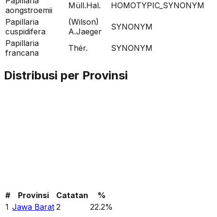
Papillaria
Müll.Hal.
HOMOTYPIC_SYNONYM
aongstroemii
Papillaria
(Wilson)
SYNONYM
cuspidifera
A.Jaeger
Papillaria
Thér.
SYNONYM
francana
Distribusi per Provinsi
#
Provinsi
Catatan
%
1
Jawa Barat
2
22.2
%