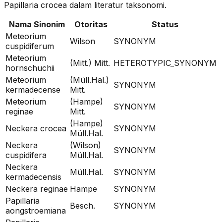
Papillaria crocea
dalam literatur taksonomi.
Nama Sinonim
Otoritas
Status
Meteorium
Wilson
SYNONYM
cuspidiferum
Meteorium
(Mitt.) Mitt.
HETEROTYPIC_SYNONYM
hornschuchii
Meteorium
(Müll.Hal.)
SYNONYM
kermadecense
Mitt.
Meteorium
(Hampe)
SYNONYM
reginae
Mitt.
(Hampe)
Neckera crocea
SYNONYM
Müll.Hal.
Neckera
(Wilson)
SYNONYM
cuspidifera
Müll.Hal.
Neckera
Müll.Hal.
SYNONYM
kermadecensis
Neckera reginae
Hampe
SYNONYM
Papillaria
Besch.
SYNONYM
aongstroemiana