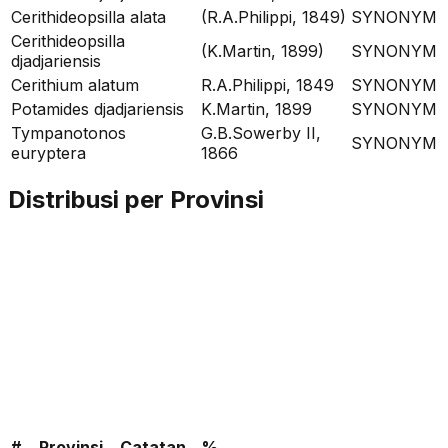
Cerithideopsilla alata
(R.A.Philippi, 1849)
SYNONYM
Cerithideopsilla
(K.Martin, 1899)
SYNONYM
djadjariensis
Cerithium alatum
R.A.Philippi, 1849
SYNONYM
Potamides djadjariensis
K.Martin, 1899
SYNONYM
Tympanotonos
G.B.Sowerby II,
SYNONYM
euryptera
1866
Distribusi per Provinsi
#
Provinsi
Catatan
%