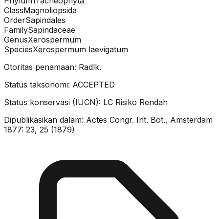
Phylum
Tracheophyta
Class
Magnoliopsida
Order
Sapindales
Family
Sapindaceae
Genus
Xerospermum
Species
Xerospermum laevigatum
Otoritas penamaan:
Radlk.
Status taksonomi:
ACCEPTED
Status konservasi (IUCN):
LC
Risiko Rendah
Dipublikasikan dalam:
Actes Congr. Int. Bot., Amsterdam
1877: 23, 25 (1879)