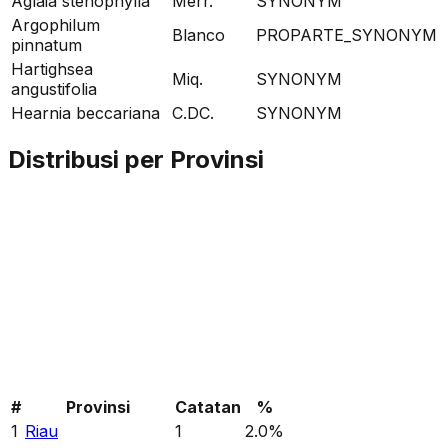
Aglaia stenophylla
Merr.
SYNONYM
Argophilum
Blanco
PROPARTE_SYNONYM
pinnatum
Hartighsea
Miq.
SYNONYM
angustifolia
Hearnia beccariana
C.DC.
SYNONYM
Distribusi per Provinsi
#
Provinsi
Catatan
%
1
Riau
1
2.0
%