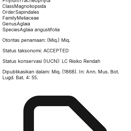
Phylum
Tracheophyta
Class
Magnoliopsida
Order
Sapindales
Family
Meliaceae
Genus
Aglaia
Species
Aglaia angustifolia
Otoritas penamaan:
(Miq.) Miq.
Status taksonomi:
ACCEPTED
Status konservasi (IUCN):
LC
Risiko Rendah
Dipublikasikan dalam:
Miq. (1868). In: Ann. Mus. Bot.
Lugd. Bat. 4: 55.