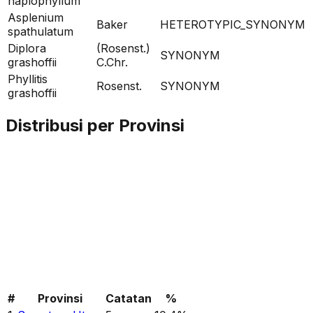
haplophyllum
Asplenium
Baker
HETEROTYPIC_SYNONYM
spathulatum
Diplora
(Rosenst.)
SYNONYM
grashoffii
C.Chr.
Phyllitis
Rosenst.
SYNONYM
grashoffii
Distribusi per Provinsi
#
Provinsi
Catatan
%