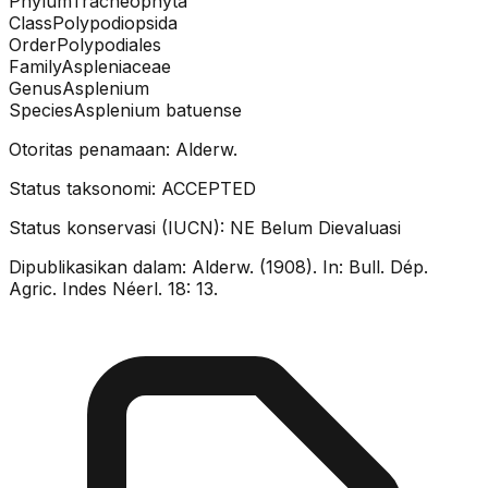
Phylum
Tracheophyta
Class
Polypodiopsida
Order
Polypodiales
Family
Aspleniaceae
Genus
Asplenium
Species
Asplenium batuense
Otoritas penamaan:
Alderw.
Status taksonomi:
ACCEPTED
Status konservasi (IUCN):
NE
Belum Dievaluasi
Dipublikasikan dalam:
Alderw. (1908). In: Bull. Dép.
Agric. Indes Néerl. 18: 13.