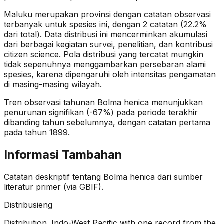
Maluku merupakan provinsi dengan catatan observasi
terbanyak untuk spesies ini, dengan 2 catatan (22.2%
dari total).
Data distribusi ini mencerminkan akumulasi
dari berbagai kegiatan survei, penelitian, dan kontribusi
citizen science. Pola distribusi yang tercatat mungkin
tidak sepenuhnya menggambarkan persebaran alami
spesies, karena dipengaruhi oleh intensitas pengamatan
di masing-masing wilayah.
Tren observasi tahunan
Bolma henica
menunjukkan
penurunan signifikan (-67%)
pada periode terakhir
dibanding tahun sebelumnya
, dengan catatan pertama
pada tahun 1899
.
Informasi Tambahan
Catatan deskriptif tentang
Bolma henica
dari sumber
literatur primer (via GBIF).
Distribusi
eng
Distribution. Indo-West Pacific with one record from the