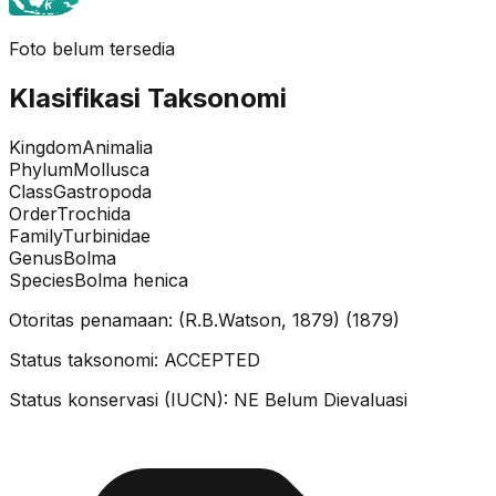
Foto belum tersedia
Klasifikasi Taksonomi
Kingdom
Animalia
Phylum
Mollusca
Class
Gastropoda
Order
Trochida
Family
Turbinidae
Genus
Bolma
Species
Bolma henica
Otoritas penamaan:
(R.B.Watson, 1879)
(
1879
)
Status taksonomi:
ACCEPTED
Status konservasi (IUCN):
NE
Belum Dievaluasi