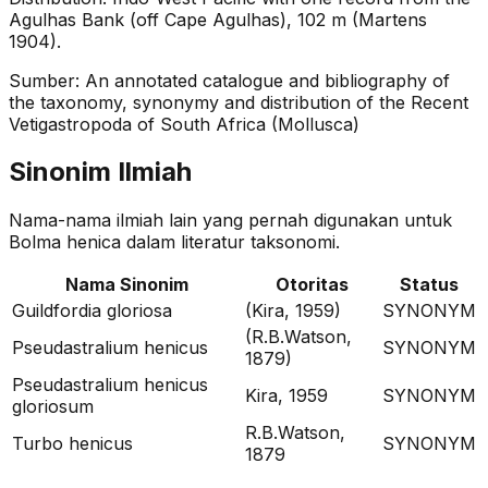
Agulhas Bank (off Cape Agulhas), 102 m (Martens
1904).
Sumber:
An annotated catalogue and bibliography of
the taxonomy, synonymy and distribution of the Recent
Vetigastropoda of South Africa (Mollusca)
Sinonim Ilmiah
Nama-nama ilmiah lain yang pernah digunakan untuk
Bolma henica
dalam literatur taksonomi.
Nama Sinonim
Otoritas
Status
Guildfordia gloriosa
(Kira, 1959)
SYNONYM
(R.B.Watson,
Pseudastralium henicus
SYNONYM
1879)
Pseudastralium henicus
Kira, 1959
SYNONYM
gloriosum
R.B.Watson,
Turbo henicus
SYNONYM
1879