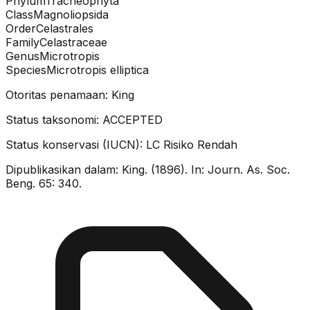
Phylum
Tracheophyta
Class
Magnoliopsida
Order
Celastrales
Family
Celastraceae
Genus
Microtropis
Species
Microtropis elliptica
Otoritas penamaan:
King
Status taksonomi:
ACCEPTED
Status konservasi (IUCN):
LC
Risiko Rendah
Dipublikasikan dalam:
King. (1896). In: Journ. As. Soc.
Beng. 65: 340.