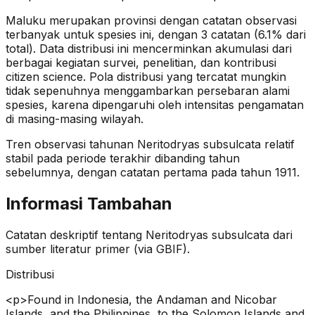
Maluku merupakan provinsi dengan catatan observasi
terbanyak untuk spesies ini, dengan 3 catatan (6.1% dari
total).
Data distribusi ini mencerminkan akumulasi dari
berbagai kegiatan survei, penelitian, dan kontribusi
citizen science. Pola distribusi yang tercatat mungkin
tidak sepenuhnya menggambarkan persebaran alami
spesies, karena dipengaruhi oleh intensitas pengamatan
di masing-masing wilayah.
Tren observasi tahunan
Neritodryas subsulcata
relatif
stabil
pada periode terakhir dibanding tahun
sebelumnya
, dengan catatan pertama pada tahun 1911
.
Informasi Tambahan
Catatan deskriptif tentang
Neritodryas subsulcata
dari
sumber literatur primer (via GBIF).
Distribusi
<p>Found in Indonesia, the Andaman and Nicobar
Islands, and the Philippines, to the Solomon Islands and