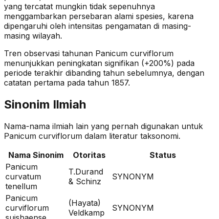
yang tercatat mungkin tidak sepenuhnya
menggambarkan persebaran alami spesies, karena
dipengaruhi oleh intensitas pengamatan di masing-
masing wilayah.
Tren observasi tahunan
Panicum curviflorum
menunjukkan peningkatan signifikan (+200%)
pada
periode terakhir dibanding tahun sebelumnya
, dengan
catatan pertama pada tahun 1857
.
Sinonim Ilmiah
Nama-nama ilmiah lain yang pernah digunakan untuk
Panicum curviflorum
dalam literatur taksonomi.
Nama Sinonim
Otoritas
Status
Panicum
T.Durand
curvatum
SYNONYM
& Schinz
tenellum
Panicum
(Hayata)
curviflorum
SYNONYM
Veldkamp
suishaense