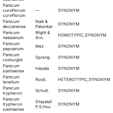
Panicum
curviflorum
—
SYNONYM
curviflorum
Panicum
Naik &
SYNONYM
deccanense
Patunkar
Panicum
Wight &
HOMOTYPIC_SYNONYM
neesianum
Arn.
Panicum
Mez
SYNONYM
papuanum
Panicum
Spreng.
SYNONYM
roxburghii
Panicum
Hayata
SYNONYM
suishaense
Panicum
Roxb.
HETEROTYPIC_SYNONYM
tenellum
Panicum
Schult.
SYNONYM
trypheron
Panicum
(Hayata)
trypheron
SYNONYM
P.S.Hsu
suishaense